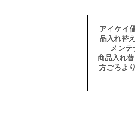
アイケイ
品入れ替
メンテ
商品入れ替
方ごろよ