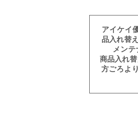
アイケイ
品入れ替
メンテ
商品入れ替
方ごろよ