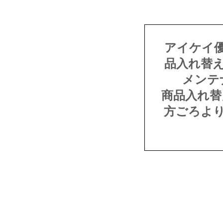
アイケイ
品入れ替
メンテ
商品入れ替
方ごろよ