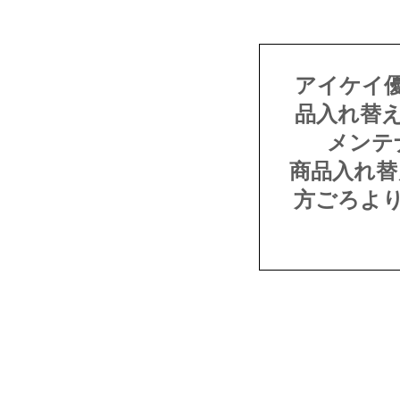
アイケイ
品入れ替
メンテ
商品入れ替
方ごろよ