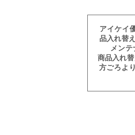
アイケイ
品入れ替
メンテ
商品入れ替
方ごろよ