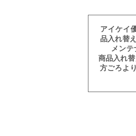
アイケイ
品入れ替
メンテ
商品入れ替
方ごろよ